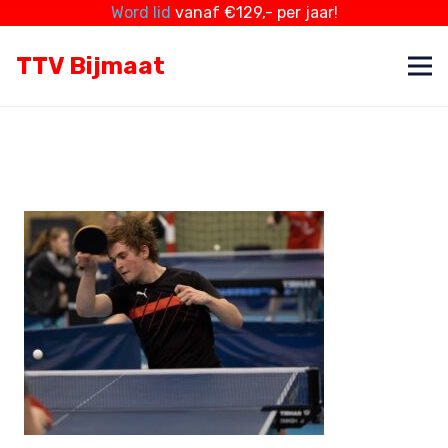
Word lid
vanaf €129,- per jaar!
TTV Bijmaat