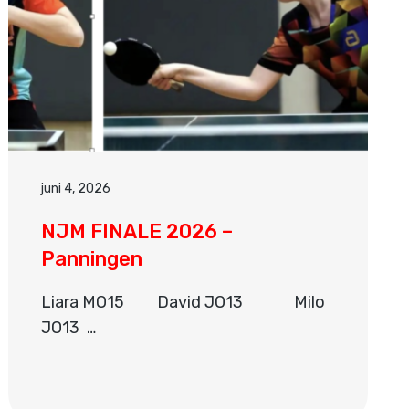
juni 4, 2026
NJM FINALE 2026 –
Panningen
Liara MO15 David JO13 Milo
JO13 …