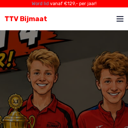
Word lid
vanaf €129,- per jaar!
TTV Bijmaat