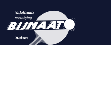
Damwand 1
1274 PC Huizen
info@bijmaat.nl
06-57359115