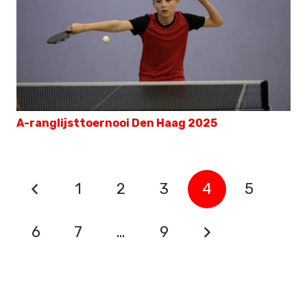
A-ranglijsttoernooi Den Haag 2025
1
2
3
4
5
6
7
…
9