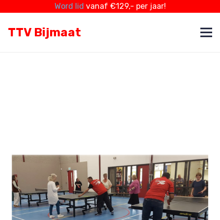
Word lid
vanaf €129,- per jaar!
TTV Bijmaat