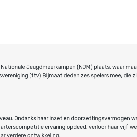
Nationale Jeugdmeerkampen (NJM) plaats, waar maar li
ereniging (ttv) Bijmaat deden zes spelers mee, die zic
iveau. Ondanks haar inzet en doorzettingsvermogen w
starterscompetitie ervaring opdeed, verloor haar vijf w
aar verdere ontwikkeling.