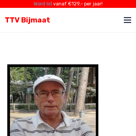
Word lid
vanaf €129,- per jaar!
TTV Bijmaat