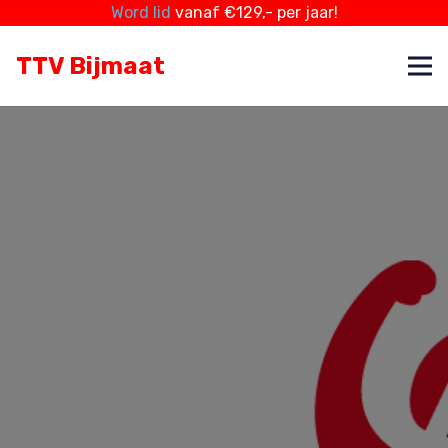
Word lid
vanaf €129,- per jaar!
TTV Bijmaat