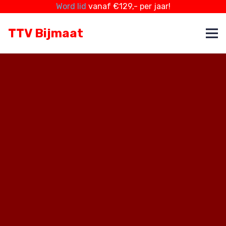
Word lid
vanaf €129,- per jaar!
TTV Bijmaat