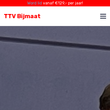
Word lid
vanaf €129,- per jaar!
TTV Bijmaat