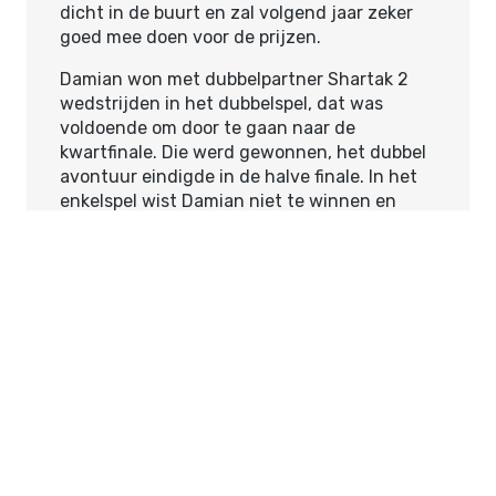
dicht in de buurt en zal volgend jaar zeker
goed mee doen voor de prijzen.
Damian won met dubbelpartner Shartak 2
wedstrijden in het dubbelspel, dat was
voldoende om door te gaan naar de
kwartfinale. Die werd gewonnen, het dubbel
avontuur eindigde in de halve finale. In het
enkelspel wist Damian niet te winnen en
kwam dus in de troostronde terecht. Daar
won hij 3 wedstrijden, de finale ging
verloren. Daarmee dus een 2de prijs in de
troostronde.
Volgende week is de lagere jeugd aan de
beurt!
Post Views:
1.118