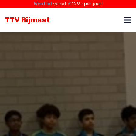
Word lid
vanaf €129,- per jaar!
TTV Bijmaat