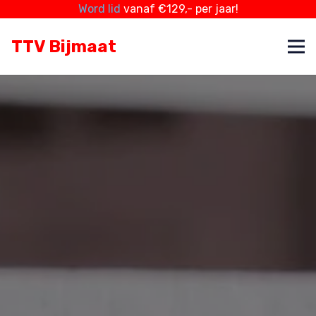
Word lid
vanaf €129,- per jaar!
TTV Bijmaat