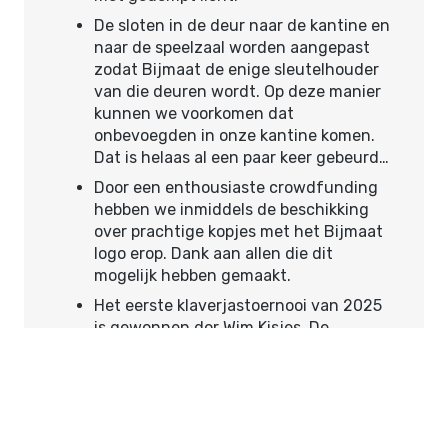
De sloten in de deur naar de kantine en
naar de speelzaal worden aangepast
zodat Bijmaat de enige sleutelhouder
van die deuren wordt. Op deze manier
kunnen we voorkomen dat
onbevoegden in onze kantine komen.
Dat is helaas al een paar keer gebeurd…
Door een enthousiaste crowdfunding
hebben we inmiddels de beschikking
over prachtige kopjes met het Bijmaat
logo erop. Dank aan allen die dit
mogelijk hebben gemaakt.
Het eerste klaverjastoernooi van 2025
is gewonnen dor Wim Kisjes. De
nummers 2 en 3 eindigen
respectievelijk met maar 13 en 18
punten achter Wim. Dat moet dus
bloedstollend spannend zijn geweest.
Nu weten we het zeker: Wim beschikt