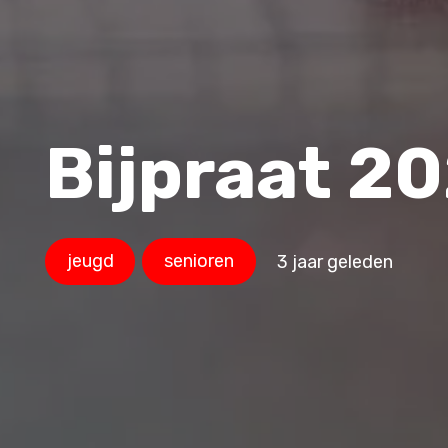
Bijpraat 2
jeugd
senioren
3 jaar geleden